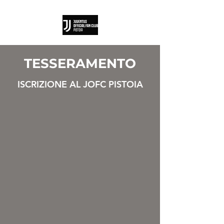
TESSERAMENTO
ISCRIZIONE AL JOFC PISTOIA