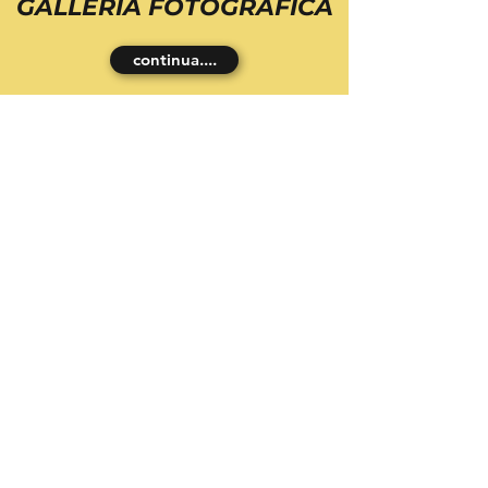
GALLERIA FOTOGRAFICA
continua....
STORE
MERCHANDISING UFFICIALE DEL
CLUB - Per info
3311166705
FELPE - ZAINI -
CAPPELLINI