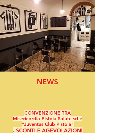
NEWS
CONVENZIONE TRA
Misericordia Pistoia Salute srl e
“Juventus Club Pistoia"
-
SCONTI E AGEVOLAZIONI