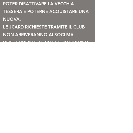
POTER DISATTIVARE LA VECCHIA
TESSERA E POTERNE ACQUISTARE UNA
NUOVA.
LE JCARD RICHIESTE TRAMITE IL CLUB
NON ARRIVERANNO AI SOCI MA
DIRETTAMENTE AL
CLUB E DOVRANNO
ESSERE RITIRATE IN SEDE.
PER TUTTE LE NECESSITA' O
PROBLEMATICHE INERENTI LA
JCARD
POTETE SCRIVERE ALLA MAIL DEL CLUB
O TELEFONARE AL
3311166705
.