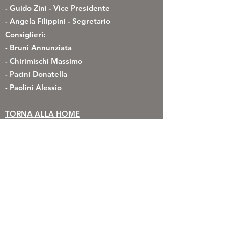
- Guido Zini - Vice Presidente
- Angela Filippini - Segretario
Consiglieri:
- Bruni Annunziata
- Chirimischi Massimo
- Pacini Donatella
- Paolini Alessio
TORNA ALLA HOME